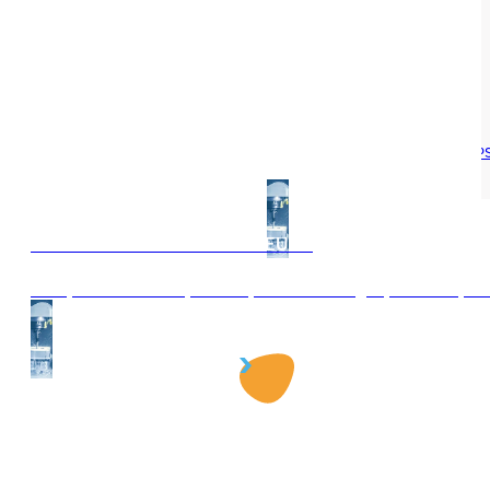
Conforme à la réglementation du travail.
A fixer au sol par chevilles M10 (non fournis).
BARRIÈRES DE PROTECTION ET GARDE-CORP
CATÉGORIES :
CATBARRIEREECLUSE
RÉFÉRENCE :
CONTACTEZ-NOUS
PROFESSIONNEL DU SECTEUR ?
Nos produits sont pensés pour vos usages, avec la possi